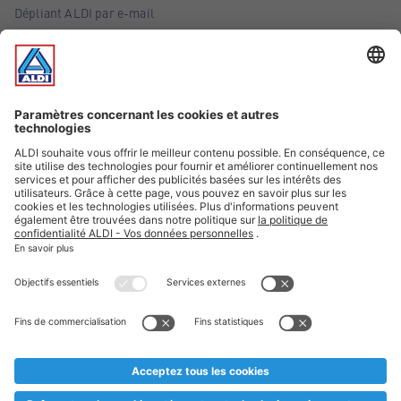
Dépliant ALDI par e-mail
Offres
Infos essentielles
Suivez ALDI Belgique
Textes marqués d'un astérisque et mentions légales
* Nous vendons ces articles temporairement et jusqu'à
épuisement des stocks. Nous comptons sur votre compréhension
au cas où, malgré le planning bien étudié, nous serions
prématurément en rupture de stock. Prix Recupel et TVA incl.
** Sur ce site, l’utilisation de la forme masculine a été adoptée