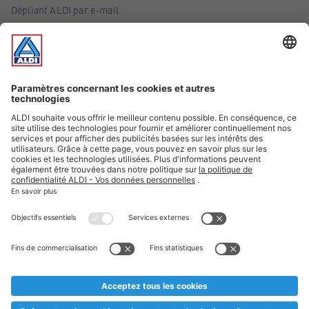
Dépliant ALDI par e-mail
Offres
Infos essentielles
Suivez ALDI Belgique
Textes marqués d'un astérisque et mentions légales
* Nous vendons ces articles temporairement et jusqu'à
épuisement des stocks. Nous comptons sur votre compréhension
au cas où, malgré le planning bien étudié, nous serions
prématurément en rupture de stock. Prix Recupel et TVA incl.
** Sur ce site, l’utilisation de la forme masculine a été adoptée