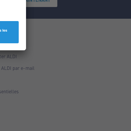
ce
ALDI
ter ALDI
 ALDI par e-mail
sentielles