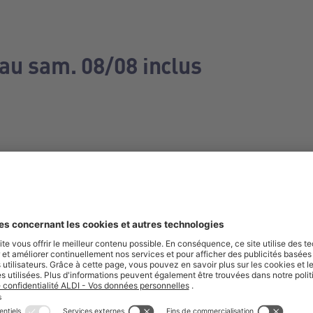
 au sam. 08/08 inclus
e manquez aucune de nos offres.
S