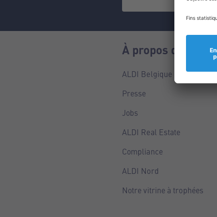
À propos de nous
ALDI Belgique
Presse
Jobs
ALDI Real Estate
Compliance
ALDI Nord
Notre vitrine à trophées