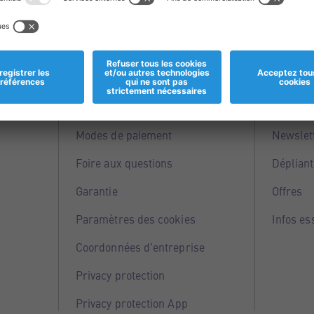
Informations
Servi
Magasins
Points 
Modes de paiement
Newslet
Foire aux questions
Dépliant
Garantie
Offres
Paramètres des cookies
Infos es
Coordonnées d'entreprise
Privacy protection
Privacy protection App