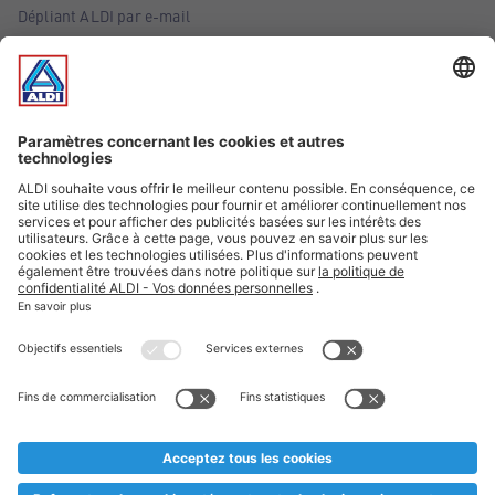
Dépliant ALDI par e-mail
Offres
Infos essentielles
Suivez ALDI Belgique
Textes marqués d'un astérisque et mentions légales
* Nous vendons ces articles temporairement et jusqu'à
épuisement des stocks. Nous comptons sur votre compréhension
au cas où, malgré le planning bien étudié, nous serions
prématurément en rupture de stock. Prix Recupel et TVA incl.
** Sur ce site, l’utilisation de la forme masculine a été adoptée