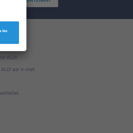
ce
ALDI
ter ALDI
 ALDI par e-mail
sentielles