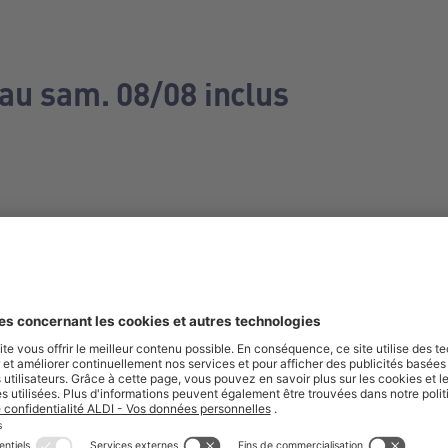
 au sam. 08/08 inclus
e manquez aucune de nos offres.
S