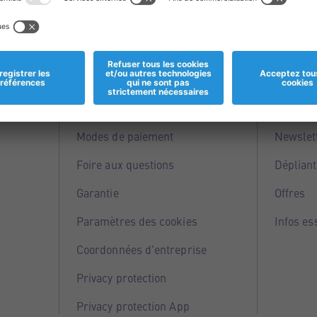
Informations
Servi
Magasins
Points 
Modes de paiement
Newslet
Foire aux questions
Dépliant
Garantie
Offres
Paramètres des cookies
Infos es
Coordonnées d'entreprise
Privacy protection
Privacy protection App