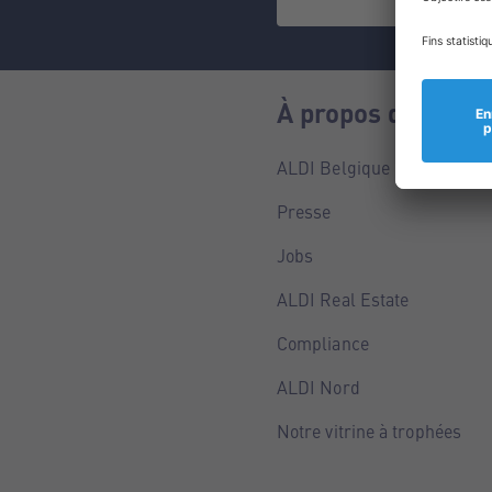
À propos de nous
ALDI Belgique
Presse
Jobs
ALDI Real Estate
Compliance
ALDI Nord
Notre vitrine à trophées