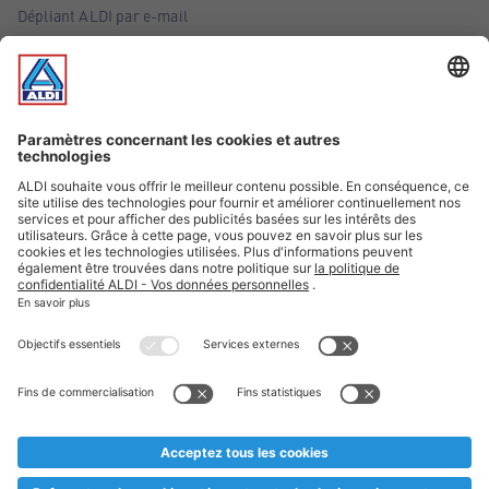
Dépliant ALDI par e-mail
Offres
Infos essentielles
Suivez ALDI Belgique
Textes marqués d'un astérisque et mentions légales
* Nous vendons ces articles temporairement et jusqu'à
épuisement des stocks. Nous comptons sur votre compréhension
au cas où, malgré le planning bien étudié, nous serions
prématurément en rupture de stock. Prix Recupel et TVA incl.
** Sur ce site, l’utilisation de la forme masculine a été adoptée