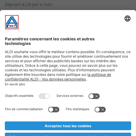
Dépliant ALDI par e-mail
Offres
Infos essentielles
Suivez ALDI Belgique
Textes marqués d'un astérisque et mentions légales
* Nous vendons ces articles temporairement et jusqu'à
épuisement des stocks. Nous comptons sur votre compréhension
au cas où, malgré le planning bien étudié, nous serions
prématurément en rupture de stock. Prix Recupel et TVA incl.
** Sur ce site, l’utilisation de la forme masculine a été adoptée