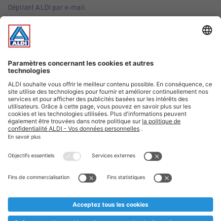
Dépliant ALDI par e-mail
Offres
Infos essentielles
Suivez ALDI Belgique
Textes marqués d'un astérisque et mentions légales
* Nous vendons ces articles temporairement et jusqu'à
épuisement des stocks. Nous comptons sur votre compréhension
au cas où, malgré le planning bien étudié, nous serions
prématurément en rupture de stock. Prix Recupel et TVA incl.
** Sur ce site, l’utilisation de la forme masculine a été adoptée