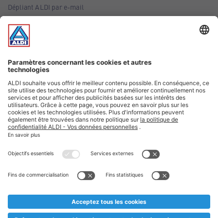
Dépliant ALDI par e-mail
Offres
Infos essentielles
Suivez ALDI Belgique
Textes marqués d'un astérisque et mentions légales
* Nous vendons ces articles temporairement et jusqu'à
épuisement des stocks. Nous comptons sur votre compréhension
au cas où, malgré le planning bien étudié, nous serions
prématurément en rupture de stock. Prix Recupel et TVA incl.
** Sur ce site, l’utilisation de la forme masculine a été adoptée