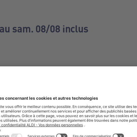
 au sam. 08/08 inclus
e manquez aucune de nos offres.
S