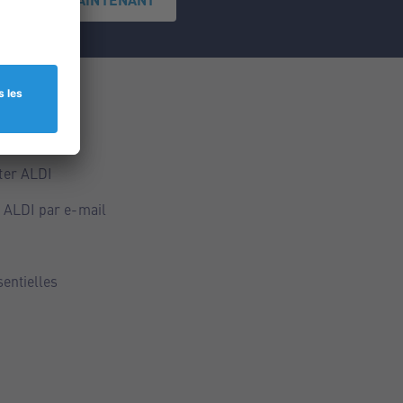
ce
ALDI
ter ALDI
 ALDI par e-mail
sentielles