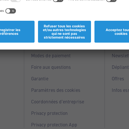
Informations
Servi
Magasins
Points 
Modes de paiement
Newslet
Foire aux questions
Dépliant
Garantie
Offres
Paramètres des cookies
Infos es
Coordonnées d'entreprise
Privacy protection
Privacy protection App