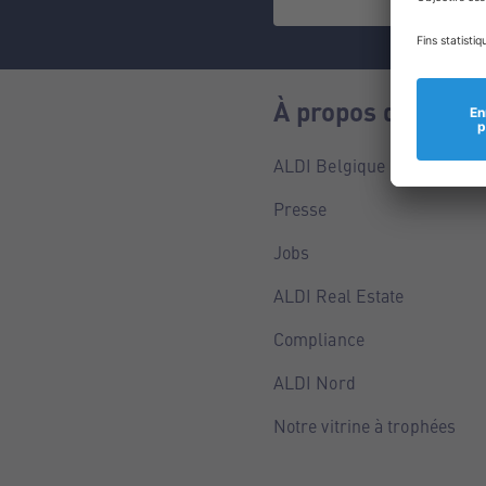
À propos de nous
ALDI Belgique
Presse
Jobs
ALDI Real Estate
Compliance
ALDI Nord
Notre vitrine à trophées