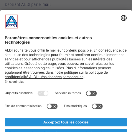
Dépliant ALDI par e-mail
Offres
Infos essentielles
Suivez ALDI Belgique
Textes marqués d'un astérisque et mentions légales
* Nous vendons ces articles temporairement et jusqu'à
épuisement des stocks. Nous comptons sur votre compréhension
au cas où, malgré le planning bien étudié, nous serions
prématurément en rupture de stock. Prix Recupel et TVA incl.
** Sur ce site, l’utilisation de la forme masculine a été adoptée