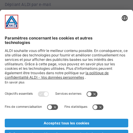
Dépliant ALDI par e-mail
Offres
Infos essentielles
Suivez ALDI Belgique
Textes marqués d'un astérisque et mentions légales
* Nous vendons ces articles temporairement et jusqu'à
épuisement des stocks. Nous comptons sur votre compréhension
au cas où, malgré le planning bien étudié, nous serions
prématurément en rupture de stock. Prix Recupel et TVA incl.
** Sur ce site, l’utilisation de la forme masculine a été adoptée