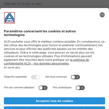
Dépliant ALDI par e-mail
Offres
Infos essentielles
Suivez ALDI Belgique
Textes marqués d'un astérisque et mentions légales
* Nous vendons ces articles temporairement et jusqu'à
épuisement des stocks. Nous comptons sur votre compréhension
au cas où, malgré le planning bien étudié, nous serions
prématurément en rupture de stock. Prix Recupel et TVA incl.
** Sur ce site, l’utilisation de la forme masculine a été adoptée