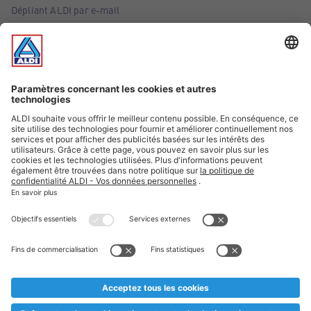
Dépliant ALDI par e-mail
Offres
Infos essentielles
Suivez ALDI Belgique
Textes marqués d'un astérisque et mentions légales
* Nous vendons ces articles temporairement et jusqu'à
épuisement des stocks. Nous comptons sur votre compréhension
au cas où, malgré le planning bien étudié, nous serions
prématurément en rupture de stock. Prix Recupel et TVA incl.
** Sur ce site, l’utilisation de la forme masculine a été adoptée