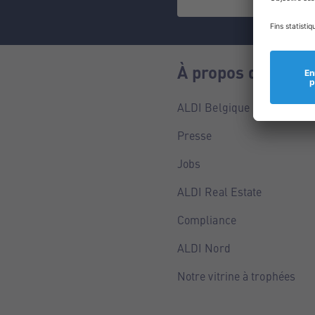
À propos de nous
ALDI Belgique
Presse
Jobs
ALDI Real Estate
Compliance
ALDI Nord
Notre vitrine à trophées