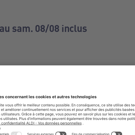
 au sam. 08/08 inclus
e manquez aucune de nos offres.
S