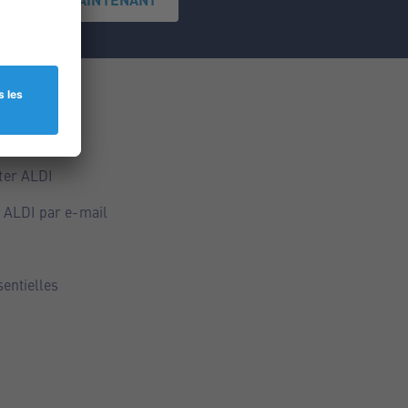
ce
ALDI
ter ALDI
 ALDI par e-mail
sentielles