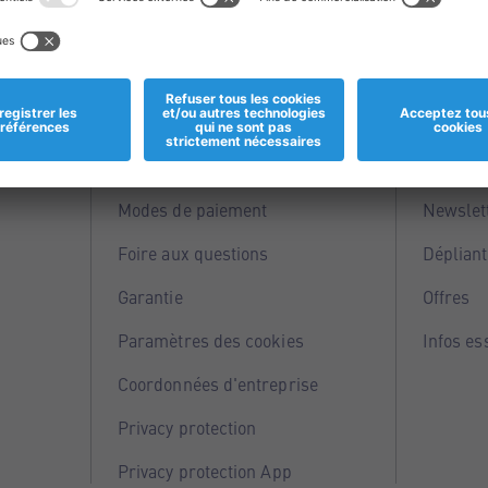
Informations
Servi
Magasins
Points 
Modes de paiement
Newslet
Foire aux questions
Dépliant
Garantie
Offres
Paramètres des cookies
Infos es
Coordonnées d'entreprise
Privacy protection
Privacy protection App