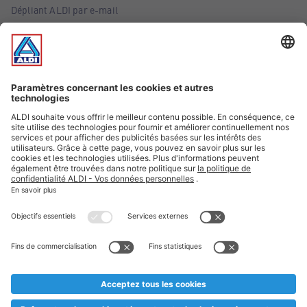
Dépliant ALDI par e-mail
Offres
Infos essentielles
Suivez ALDI Belgique
Textes marqués d'un astérisque et mentions légales
* Nous vendons ces articles temporairement et jusqu'à
épuisement des stocks. Nous comptons sur votre compréhension
au cas où, malgré le planning bien étudié, nous serions
prématurément en rupture de stock. Prix Recupel et TVA incl.
** Sur ce site, l’utilisation de la forme masculine a été adoptée