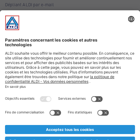
Dépliant ALDI par e-mail
Offres
Infos essentielles
Suivez ALDI Belgique
Textes marqués d'un astérisque et mentions légales
* Nous vendons ces articles temporairement et jusqu'à
épuisement des stocks. Nous comptons sur votre compréhension
au cas où, malgré le planning bien étudié, nous serions
prématurément en rupture de stock. Prix Recupel et TVA incl.
** Sur ce site, l’utilisation de la forme masculine a été adoptée