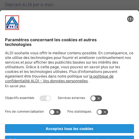
Dépliant ALDI par e-mail
Offres
Infos essentielles
Suivez ALDI Belgique
Textes marqués d'un astérisque et mentions légales
* Nous vendons ces articles temporairement et jusqu'à
épuisement des stocks. Nous comptons sur votre compréhension
au cas où, malgré le planning bien étudié, nous serions
prématurément en rupture de stock. Prix Recupel et TVA incl.
** Sur ce site, l’utilisation de la forme masculine a été adoptée