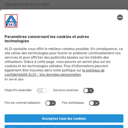
Dépliant ALDI par e-mail
Offres
Infos essentielles
Suivez ALDI Belgique
Textes marqués d'un astérisque et mentions légales
* Nous vendons ces articles temporairement et jusqu'à
épuisement des stocks. Nous comptons sur votre compréhension
au cas où, malgré le planning bien étudié, nous serions
prématurément en rupture de stock. Prix Recupel et TVA incl.
** Sur ce site, l’utilisation de la forme masculine a été adoptée