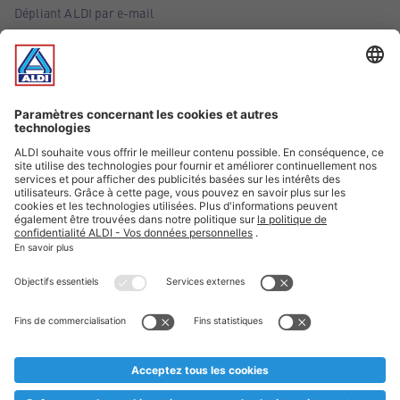
Dépliant ALDI par e-mail
Offres
Infos essentielles
Suivez ALDI Belgique
Textes marqués d'un astérisque et mentions légales
* Nous vendons ces articles temporairement et jusqu'à
épuisement des stocks. Nous comptons sur votre compréhension
au cas où, malgré le planning bien étudié, nous serions
prématurément en rupture de stock. Prix Recupel et TVA incl.
** Sur ce site, l’utilisation de la forme masculine a été adoptée