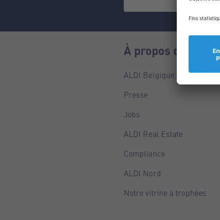
À propos de nous
ALDI Belgique
Presse
Jobs
ALDI Real Estate
Compliance
ALDI Nord
Notre vitrine à trophées