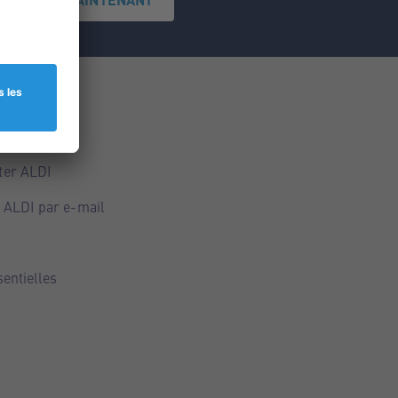
ce
ALDI
ter ALDI
 ALDI par e-mail
sentielles