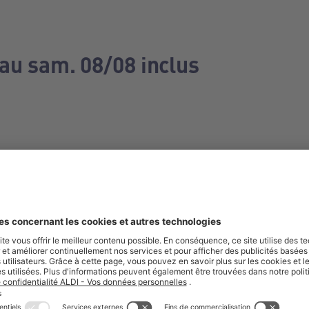
 au sam. 08/08 inclus
e manquez aucune de nos offres.
S