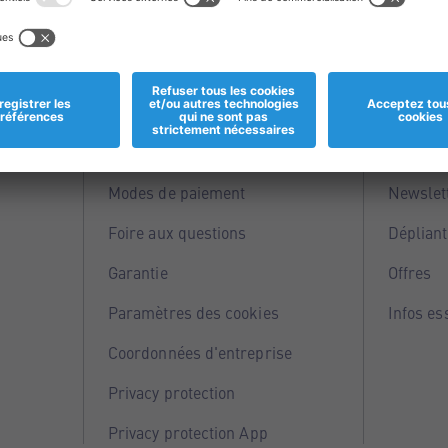
Informations
Servi
Magasins
Points 
Modes de paiement
Newslet
Foire aux questions
Dépliant
Garantie
Offres
Paramètres des cookies
Infos es
Coordonnées d'entreprise
Privacy protection
Privacy protection App