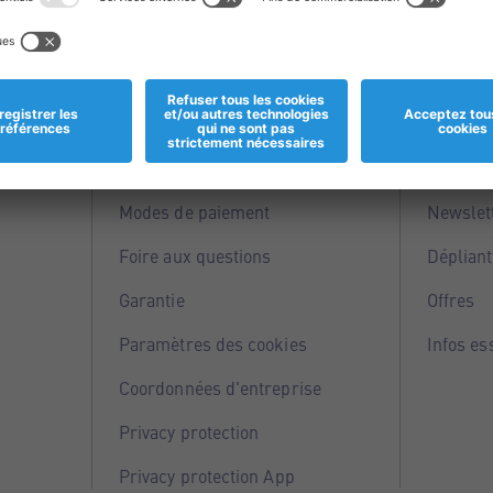
Informations
Servi
Magasins
Points 
Modes de paiement
Newslet
Foire aux questions
Dépliant
Garantie
Offres
Paramètres des cookies
Infos es
Coordonnées d'entreprise
Privacy protection
Privacy protection App