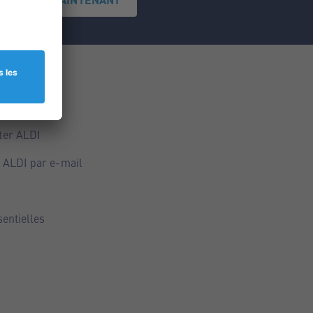
ce
ALDI
ter ALDI
 ALDI par e-mail
sentielles