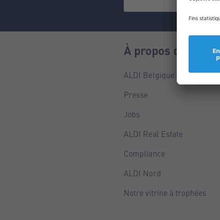
À propos de nous
ALDI Belgique
Presse
Jobs
ALDI Real Estate
Compliance
ALDI Nord
Notre vitrine à trophées