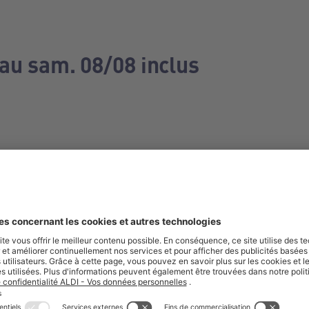
 au sam. 08/08 inclus
e manquez aucune de nos offres.
S