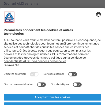
Dépliant ALDI par e-mail
Offres
Infos essentielles
Suivez ALDI Belgique
Textes marqués d'un astérisque et mentions légales
* Nous vendons ces articles temporairement et jusqu'à
épuisement des stocks. Nous comptons sur votre compréhension
au cas où, malgré le planning bien étudié, nous serions
prématurément en rupture de stock. Prix Recupel et TVA incl.
** Sur ce site, l’utilisation de la forme masculine a été adoptée