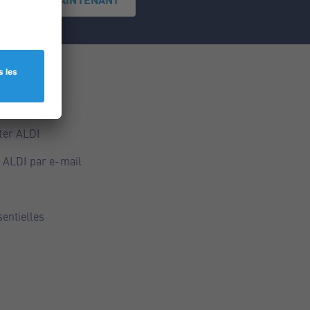
ce
ALDI
ter ALDI
 ALDI par e-mail
sentielles