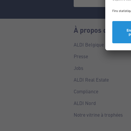
À propos de nous
ALDI Belgique
Presse
Jobs
ALDI Real Estate
Compliance
ALDI Nord
Notre vitrine à trophées