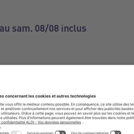
 au sam. 08/08 inclus
e manquez aucune de nos offres.
S