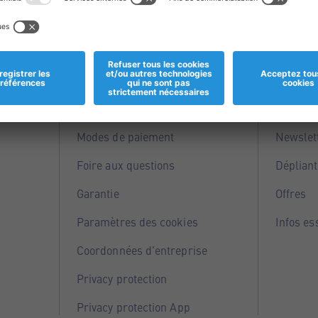
Informations
Servi
Magasins
Points 
Modes de paiement
Newslet
Foire aux questions
Dépliant
Garantie
Offres
Paramètres des cookies
Infos es
Coordonnées d'entreprise
Privacy protection
Privacy protection App