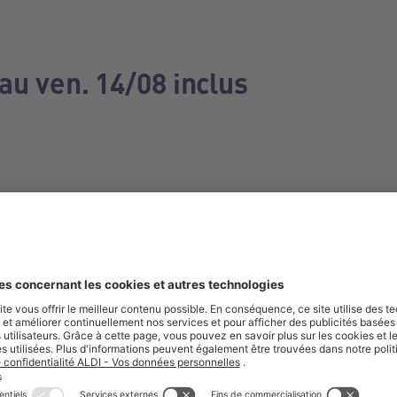
au ven. 14/08 inclus
e manquez aucune de nos offres.
S