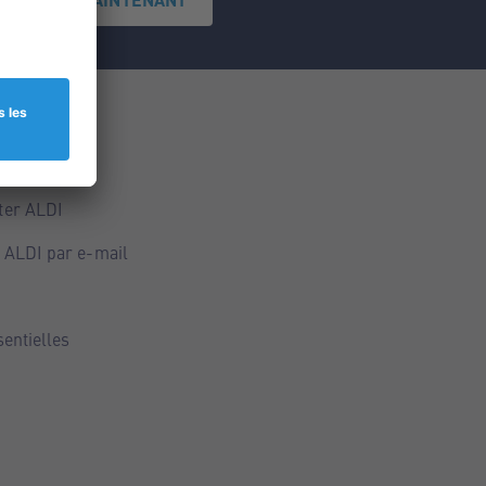
ce
ALDI
ter ALDI
 ALDI par e-mail
sentielles