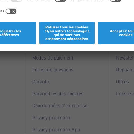
Informations
Servi
Magasins
Points 
Modes de paiement
Newslet
Foire aux questions
Dépliant
Garantie
Offres
Paramètres des cookies
Infos es
Coordonnées d'entreprise
Privacy protection
Privacy protection App