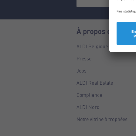
À propos de nous
ALDI Belgique
Presse
Jobs
ALDI Real Estate
Compliance
ALDI Nord
Notre vitrine à trophées