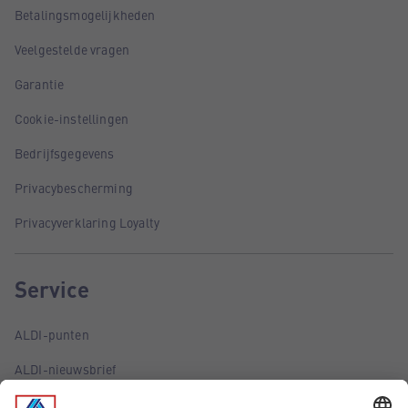
Betalingsmogelijkheden
Veelgestelde vragen
Garantie
Cookie-instellingen
Bedrijfsgegevens
Privacybescherming
Privacyverklaring Loyalty
Service
ALDI-punten
ALDI-nieuwsbrief
ALDI-folder via e-mail