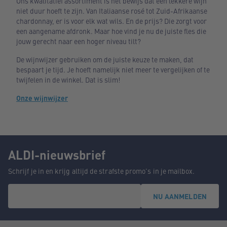
Ons kwalitatief assortiment is hét bewijs dat een lekkere wijn
niet duur hoeft te zijn. Van Italiaanse rosé tot Zuid-Afrikaanse
chardonnay, er is voor elk wat wils. En de prijs? Die zorgt voor
een aangename afdronk. Maar hoe vind je nu de juiste fles die
jouw gerecht naar een hoger niveau tilt?
De wijnwijzer gebruiken om de juiste keuze te maken, dat
bespaart je tijd. Je hoeft namelijk niet meer te vergelijken of te
twijfelen in de winkel. Dat is slim!
Onze wijnwijzer
ALDI-nieuwsbrief
Schrijf je in en krijg altijd de strafste promo's in je mailbox.
NU AANMELDEN