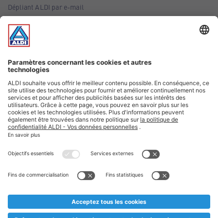
Dépliant ALDI par e-mail
Offres
Infos essentielles
Suivez ALDI Belgique
Textes marqués d'un astérisque et mentions légales
* Nous vendons ces articles temporairement et jusqu'à
épuisement des stocks. Nous comptons sur votre compréhension
au cas où, malgré le planning bien étudié, nous serions
prématurément en rupture de stock. Prix Recupel et TVA incl.
** Sur ce site, l’utilisation de la forme masculine a été adoptée