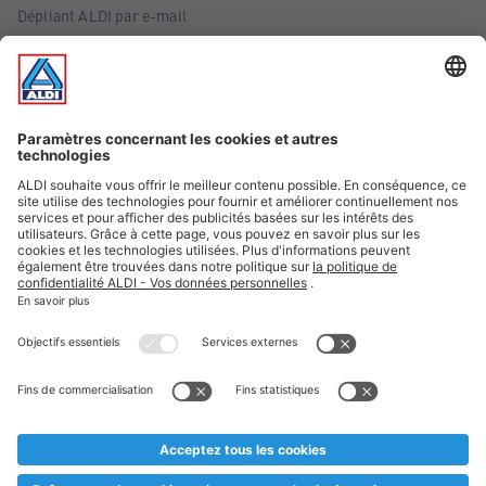
Dépliant ALDI par e-mail
Offres
Infos essentielles
Suivez ALDI Belgique
Textes marqués d'un astérisque et mentions légales
* Nous vendons ces articles temporairement et jusqu'à
épuisement des stocks. Nous comptons sur votre compréhension
au cas où, malgré le planning bien étudié, nous serions
prématurément en rupture de stock. Prix Recupel et TVA incl.
** Sur ce site, l’utilisation de la forme masculine a été adoptée