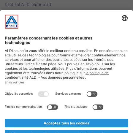
Dépliant ALDI par e-mail
Offres
Infos essentielles
Suivez ALDI Belgique
Textes marqués d'un astérisque et mentions légales
* Nous vendons ces articles temporairement et jusqu'à
épuisement des stocks. Nous comptons sur votre compréhension
au cas où, malgré le planning bien étudié, nous serions
prématurément en rupture de stock. Prix Recupel et TVA incl.
** Sur ce site, l’utilisation de la forme masculine a été adoptée