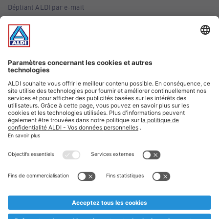
Dépliant ALDI par e-mail
Offres
Infos essentielles
Suivez ALDI Belgique
Textes marqués d'un astérisque et mentions légales
* Nous vendons ces articles temporairement et jusqu'à
épuisement des stocks. Nous comptons sur votre compréhension
au cas où, malgré le planning bien étudié, nous serions
prématurément en rupture de stock. Prix Recupel et TVA incl.
** Sur ce site, l’utilisation de la forme masculine a été adoptée