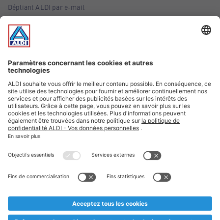
Dépliant ALDI par e-mail
Offres
Infos essentielles
Suivez ALDI Belgique
Textes marqués d'un astérisque et mentions légales
* Nous vendons ces articles temporairement et jusqu'à
épuisement des stocks. Nous comptons sur votre compréhension
au cas où, malgré le planning bien étudié, nous serions
prématurément en rupture de stock. Prix Recupel et TVA incl.
** Sur ce site, l’utilisation de la forme masculine a été adoptée