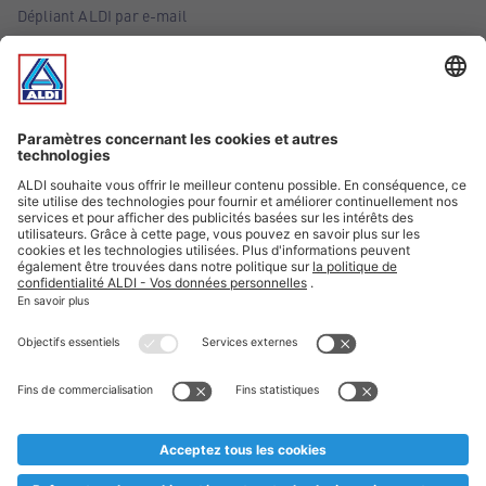
Dépliant ALDI par e-mail
Offres
Infos essentielles
Suivez ALDI Belgique
Textes marqués d'un astérisque et mentions légales
* Nous vendons ces articles temporairement et jusqu'à
épuisement des stocks. Nous comptons sur votre compréhension
au cas où, malgré le planning bien étudié, nous serions
prématurément en rupture de stock. Prix Recupel et TVA incl.
** Sur ce site, l’utilisation de la forme masculine a été adoptée