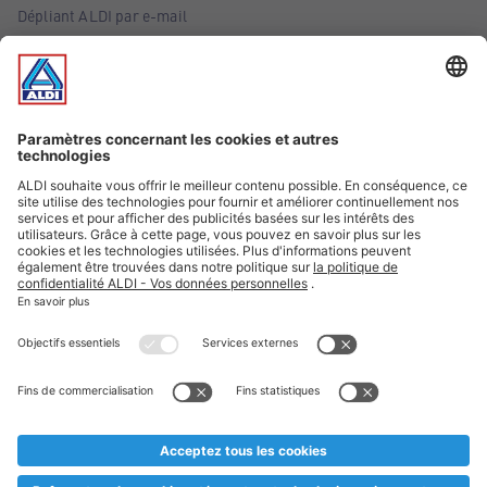
Dépliant ALDI par e-mail
Offres
Infos essentielles
Suivez ALDI Belgique
Textes marqués d'un astérisque et mentions légales
* Nous vendons ces articles temporairement et jusqu'à
épuisement des stocks. Nous comptons sur votre compréhension
au cas où, malgré le planning bien étudié, nous serions
prématurément en rupture de stock. Prix Recupel et TVA incl.
** Sur ce site, l’utilisation de la forme masculine a été adoptée