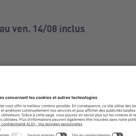
au ven. 14/08 inclus
e manquez aucune de nos offres.
S