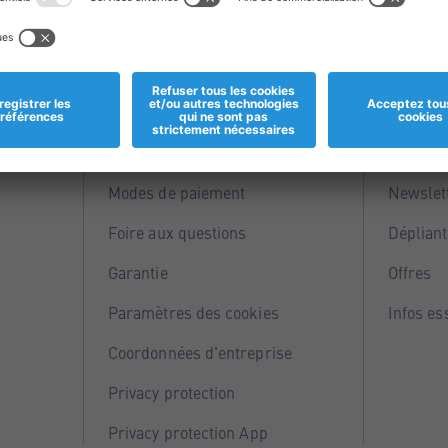
Informations
Servi
Magasins
Points 
Modes de paiement
Newslet
Foire aux questions
Dépliant
Garantie
Offres
Paramètres des cookies
Infos es
Coordonnées d'entreprise
Privacy protection
Privacy protection App