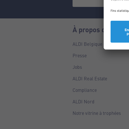
À propos de nous
ALDI Belgique
Presse
Jobs
ALDI Real Estate
Compliance
ALDI Nord
Notre vitrine à trophées