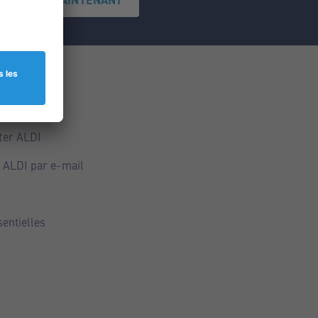
ce
ALDI
ter ALDI
 ALDI par e-mail
sentielles