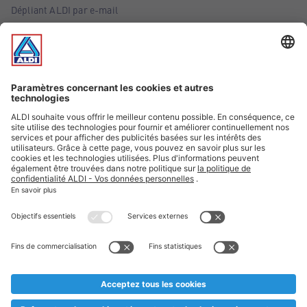
Dépliant ALDI par e-mail
Offres
Infos essentielles
Suivez ALDI Belgique
Textes marqués d'un astérisque et mentions légales
* Nous vendons ces articles temporairement et jusqu'à
épuisement des stocks. Nous comptons sur votre compréhension
au cas où, malgré le planning bien étudié, nous serions
prématurément en rupture de stock. Prix Recupel et TVA incl.
** Sur ce site, l’utilisation de la forme masculine a été adoptée