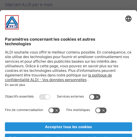
Dépliant ALDI par e-mail
Offres
Infos essentielles
Suivez ALDI Belgique
Textes marqués d'un astérisque et mentions légales
* Nous vendons ces articles temporairement et jusqu'à
épuisement des stocks. Nous comptons sur votre compréhension
au cas où, malgré le planning bien étudié, nous serions
prématurément en rupture de stock. Prix Recupel et TVA incl.
** Sur ce site, l’utilisation de la forme masculine a été adoptée