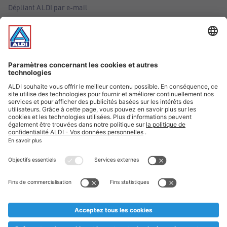
Dépliant ALDI par e-mail
Offres
Infos essentielles
Suivez ALDI Belgique
Textes marqués d'un astérisque et mentions légales
* Nous vendons ces articles temporairement et jusqu'à
épuisement des stocks. Nous comptons sur votre compréhension
au cas où, malgré le planning bien étudié, nous serions
prématurément en rupture de stock. Prix Recupel et TVA incl.
** Sur ce site, l’utilisation de la forme masculine a été adoptée