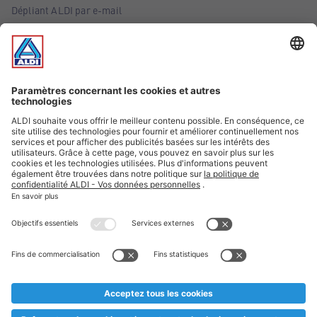
Dépliant ALDI par e-mail
Offres
Infos essentielles
Suivez ALDI Belgique
Textes marqués d'un astérisque et mentions légales
* Nous vendons ces articles temporairement et jusqu'à
épuisement des stocks. Nous comptons sur votre compréhension
au cas où, malgré le planning bien étudié, nous serions
prématurément en rupture de stock. Prix Recupel et TVA incl.
** Sur ce site, l’utilisation de la forme masculine a été adoptée