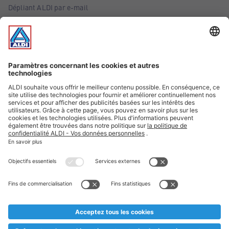
Dépliant ALDI par e-mail
Offres
Infos essentielles
Suivez ALDI Belgique
Textes marqués d'un astérisque et mentions légales
* Nous vendons ces articles temporairement et jusqu'à
épuisement des stocks. Nous comptons sur votre compréhension
au cas où, malgré le planning bien étudié, nous serions
prématurément en rupture de stock. Prix Recupel et TVA incl.
** Sur ce site, l’utilisation de la forme masculine a été adoptée