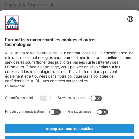
Dépliant ALDI par e-mail
Offres
Infos essentielles
Suivez ALDI Belgique
Textes marqués d'un astérisque et mentions légales
* Nous vendons ces articles temporairement et jusqu'à
épuisement des stocks. Nous comptons sur votre compréhension
au cas où, malgré le planning bien étudié, nous serions
prématurément en rupture de stock. Prix Recupel et TVA incl.
** Sur ce site, l’utilisation de la forme masculine a été adoptée