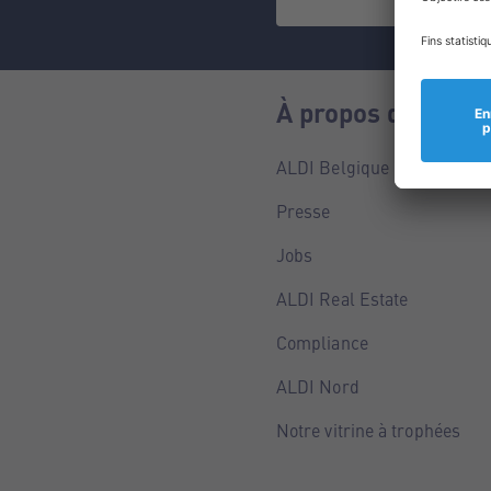
À propos de nous
ALDI Belgique
Presse
Jobs
ALDI Real Estate
Compliance
ALDI Nord
Notre vitrine à trophées