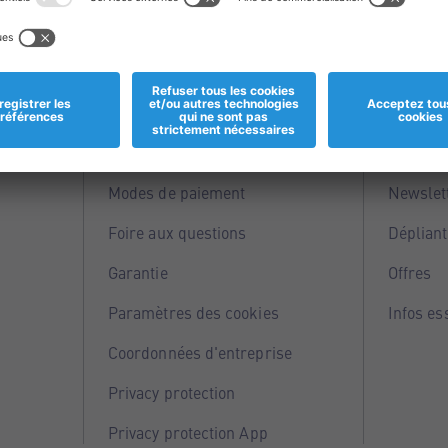
Informations
Servi
Magasins
Points 
Modes de paiement
Newslet
Foire aux questions
Dépliant
Garantie
Offres
Paramètres des cookies
Infos es
Coordonnées d'entreprise
Privacy protection
Privacy protection App