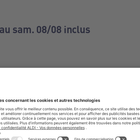
 au sam. 08/08 inclus
e manquez aucune de nos offres.
S