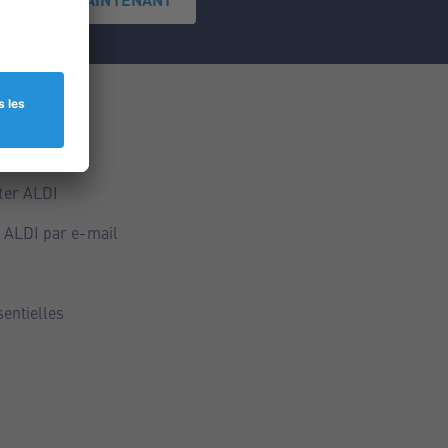
ce
ALDI
ter ALDI
 ALDI par e-mail
sentielles