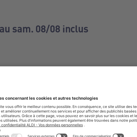
 au sam. 08/08 inclus
e manquez aucune de nos offres.
S