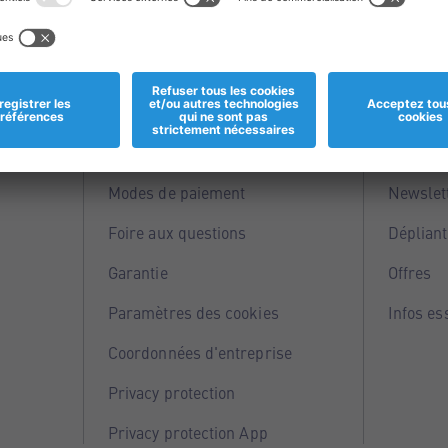
Informations
Servi
Magasins
Points 
Modes de paiement
Newslet
Foire aux questions
Dépliant
Garantie
Offres
Paramètres des cookies
Infos es
Coordonnées d'entreprise
Privacy protection
Privacy protection App