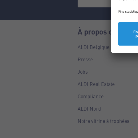
À propos de nous
ALDI Belgique
Presse
Jobs
ALDI Real Estate
Compliance
ALDI Nord
Notre vitrine à trophées