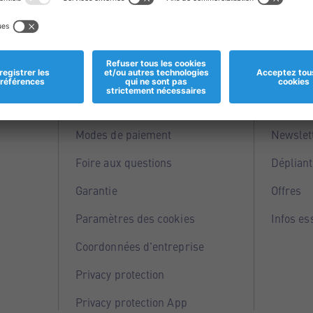
Informations
Servi
Magasins
Points 
Modes de paiement
Newslet
Foire aux questions
Dépliant
Garantie
Offres
Paramètres des cookies
Infos es
Coordonnées d'entreprise
Privacy protection
Privacy protection App