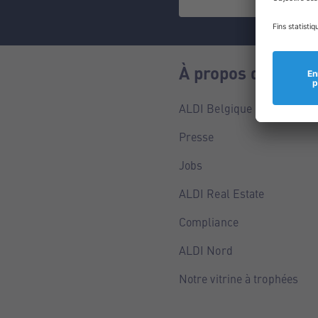
À propos de nous
ALDI Belgique
Presse
Jobs
ALDI Real Estate
Compliance
ALDI Nord
Notre vitrine à trophées