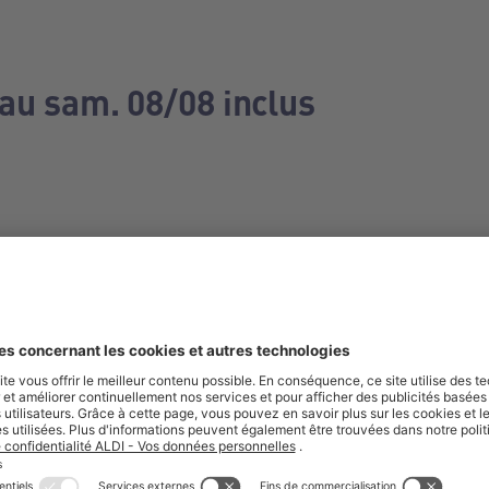
 au sam. 08/08 inclus
e manquez aucune de nos offres.
S