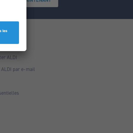
ce
ALDI
ter ALDI
 ALDI par e-mail
sentielles