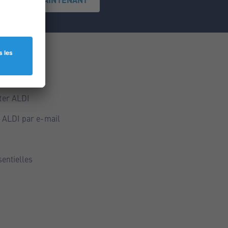
ce
ALDI
ter ALDI
 ALDI par e-mail
sentielles