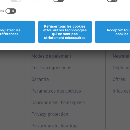
Informations
Servi
Magasins
Points 
Modes de paiement
Newslet
Foire aux questions
Dépliant
Garantie
Offres
Paramètres des cookies
Infos es
Coordonnées d'entreprise
Privacy protection
Privacy protection App