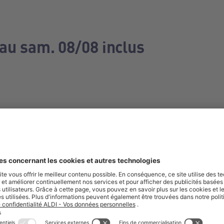
 au sam. 08/08 inclus
e manquez aucune de nos offres.
S