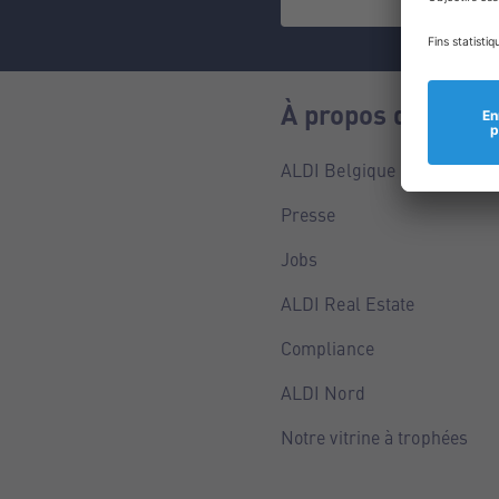
À propos de nous
ALDI Belgique
Presse
Jobs
ALDI Real Estate
Compliance
ALDI Nord
Notre vitrine à trophées