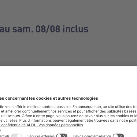
 au sam. 08/08 inclus
e manquez aucune de nos offres.
S