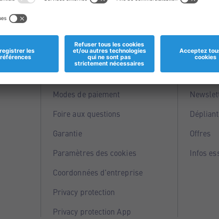
Informations
Servi
Magasins
Points 
Modes de paiement
Newslet
Foire aux questions
Dépliant
Garantie
Offres
Paramètres des cookies
Infos es
Coordonnées d'entreprise
Privacy protection
Privacy protection App