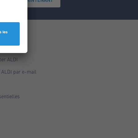
ce
ALDI
ter ALDI
 ALDI par e-mail
sentielles