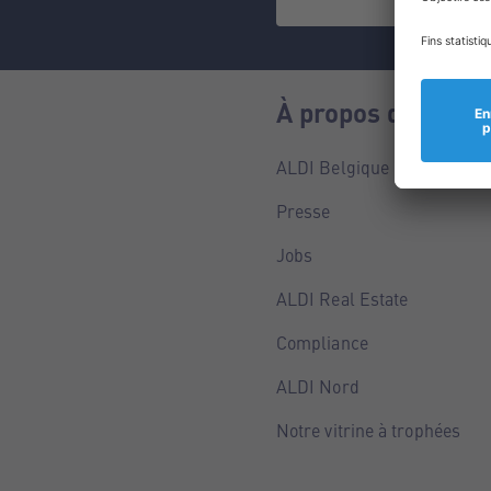
À propos de nous
ALDI Belgique
Presse
Jobs
ALDI Real Estate
Compliance
ALDI Nord
Notre vitrine à trophées