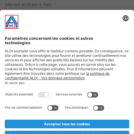
Dépliant ALDI par e-mail
Offres
Infos essentielles
Suivez ALDI Belgique
Textes marqués d'un astérisque et mentions légales
* Nous vendons ces articles temporairement et jusqu'à
épuisement des stocks. Nous comptons sur votre compréhension
au cas où, malgré le planning bien étudié, nous serions
prématurément en rupture de stock. Prix Recupel et TVA incl.
** Sur ce site, l’utilisation de la forme masculine a été adoptée