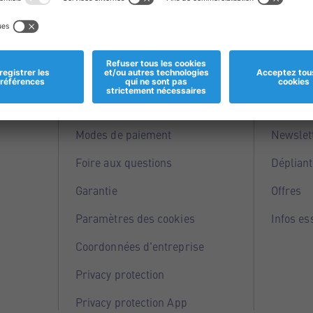
Informations
Servi
Magasins
Points 
Modes de paiement
Newslet
Foire aux questions
Dépliant
Garantie
Offres
Paramètres des cookies
Infos es
Coordonnées d'entreprise
Privacy protection
Privacy protection App