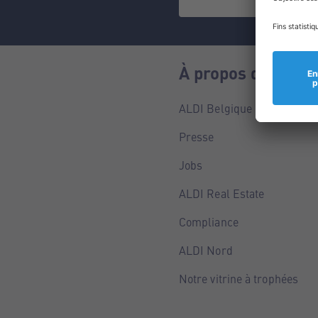
À propos de nous
ALDI Belgique
Presse
Jobs
ALDI Real Estate
Compliance
ALDI Nord
Notre vitrine à trophées