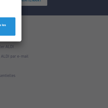
ce
ALDI
ter ALDI
 ALDI par e-mail
sentielles