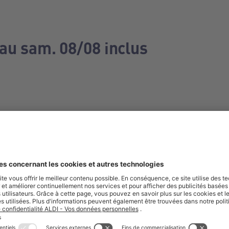
 au sam. 08/08 inclus
e manquez aucune de nos offres.
S