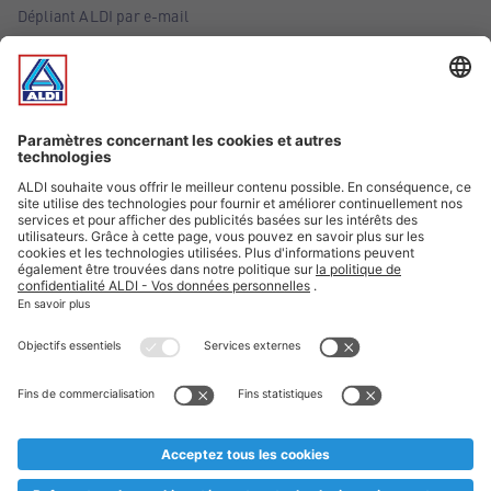
Dépliant ALDI par e-mail
Offres
Infos essentielles
Suivez ALDI Belgique
Textes marqués d'un astérisque et mentions légales
* Nous vendons ces articles temporairement et jusqu'à
épuisement des stocks. Nous comptons sur votre compréhension
au cas où, malgré le planning bien étudié, nous serions
prématurément en rupture de stock. Prix Recupel et TVA incl.
** Sur ce site, l’utilisation de la forme masculine a été adoptée