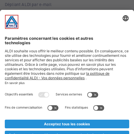
Dépliant ALDI par e-mail
Offres
Infos essentielles
Suivez ALDI Belgique
Textes marqués d'un astérisque et mentions légales
* Nous vendons ces articles temporairement et jusqu'à
épuisement des stocks. Nous comptons sur votre compréhension
au cas où, malgré le planning bien étudié, nous serions
prématurément en rupture de stock. Prix Recupel et TVA incl.
** Sur ce site, l’utilisation de la forme masculine a été adoptée