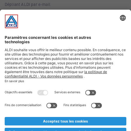
Dépliant ALDI par e-mail
Offres
Infos essentielles
Suivez ALDI Belgique
Textes marqués d'un astérisque et mentions légales
* Nous vendons ces articles temporairement et jusqu'à
épuisement des stocks. Nous comptons sur votre compréhension
au cas où, malgré le planning bien étudié, nous serions
prématurément en rupture de stock. Prix Recupel et TVA incl.
** Sur ce site, l’utilisation de la forme masculine a été adoptée